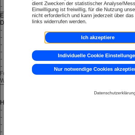
dient Zwecken der statistischer Analyse/Mes
- EA eDIPTFT43-A
Einwilligung ist freiwillig, für die Nutzung un
nicht erforderlich und kann jederzeit über das
Editor, Compiler, Beispiele und
links widerrufen werden.
Demos
für
- EA eDIP128-6
- EA eDIP160-7
Ich akzeptiere
- EA eDIP240-7
- EA eDIP320-8
Individuelle Cookie Einstellung
- EA eDIPTFT32-A
- EA eDIPTFT43-A
Nur notwendige Cookies akzeptie
Für Windows 2000, XP, Vista,
Windows 7 & 8
Datenschutzerklärun
Hilfedateien
für Kitcompiler
- EA eDIP128-6
- EA eDIP160-7
- EA eDIP240-7
kostenfrei
- EA eDIP320-8