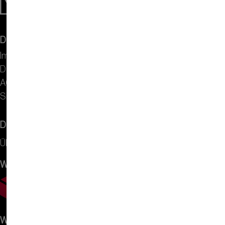
DISPLAY VISIONS
Impressum
Datenschutz
AGB
Sitemap
Dienstleistung
Über uns
Wir versenden mit
Wir akzeptieren