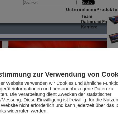
Menü
Unternehmen
Produkte
Team
Daten und Fakten
Karriere
JAHRESRÜCKBLICK 2021
stimmung zur Verwendung von Cook
ser Website verwenden wir Cookies und ähnliche Funkti
eräteinformationen und personenbezogene Daten zu
iten. Die Verarbeitung dient Zwecken der statistischer
Messung. Diese Einwilligung ist freiwillig, für die Nutzu
Touch-Panels von ELECTRONIC
 Website nicht erforderlich und kann jederzeit über das I
ASSEMBLY - Für jeden Zweck den
inks widerrufen werden.
passenden Touch