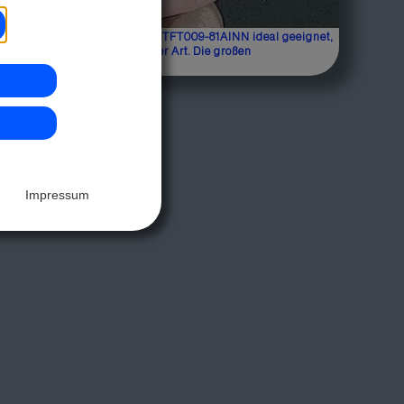
it einer Diagonale von lediglich 0,96 Zoll ist DISPLAY
ISIONSs LCD-Farbdisplay EA TFT009-81AINN ideal geeignet,
um Einbau in Handgeräte aller Art. Die großen
elligkeitsreserven sowie...
Impressum