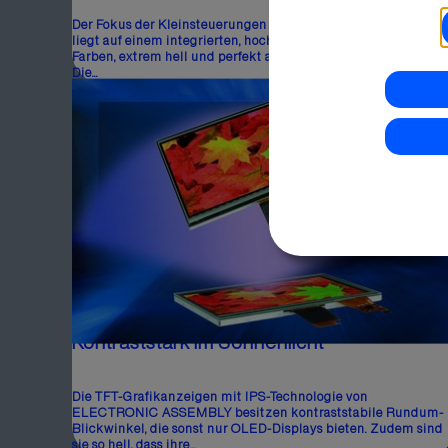
Der Fokus der Kleinsteuerungen von ELECTRONIC ASSEMBL
liegt auf einem integrierten, hochwertigen Display: brillante
Farben, extrem hell und perfekt ablesbar aus allen Richtungen
Die...
Kontraststark im Sonnenlicht
Die TFT-Grafikanzeigen mit IPS-Technologie von
ELECTRONIC ASSEMBLY besitzen kontraststabile Rundum-
Blickwinkel, die sonst nur OLED-Displays bieten. Zudem sind
sie so hell, dass ihre...