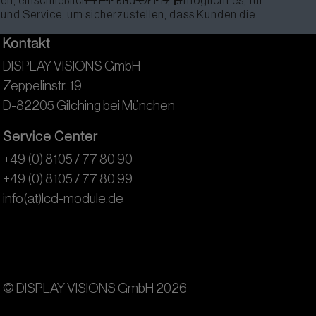
n, einschließlich TFT und OLED, ermöglicht es, für
nd Service, um sicherzustellen, dass Kunden die
Kontakt
DISPLAY VISIONS GmbH
Zeppelinstr. 19
D-82205 Gilching bei München
Service Center
+49 (0) 8105 / 77 80 90
+49 (0) 8105 / 77 80 99
info(at)lcd-module.de
© DISPLAY VISIONS GmbH 2026