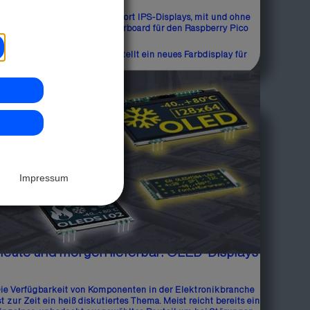
ISPLAY VISIONS bietet ab sofort IPS-Displays, mit und ohne
ouch-Oberfläche, inkl. Adapterboard für den Raspberry Pico
n.
ie DISPLAY VISIONS GmbH stellt ein neues Farbdisplay für
en...
Impressum
Heute und morgen lieferbar: OLED-Displays
ie Verfügbarkeit von Komponenten in der Elektronikbranche
st zur Zeit ein heiß diskutiertes Thema. Meist reicht bereits ein