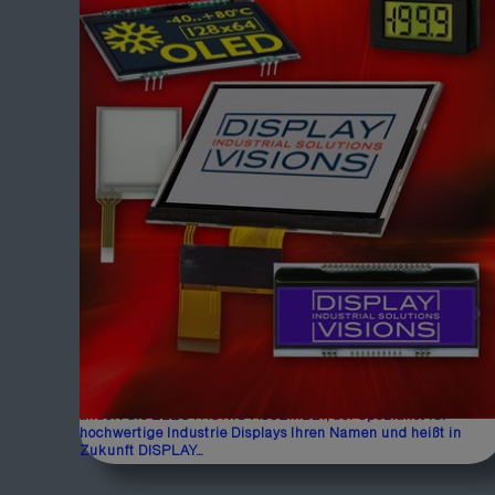
Touchpanel. Ganz neu im Programm ist nun auch eine Variant
mit WiFi-...
Aus ELECTRONIC ASSEMBLY wird
DISPLAY VISIONS
Nichts ist beständiger als der Wandel! Nach fast 45 Jahren
ändert die ELECTRONIC ASSEMBLY, der Spezialist für
hochwertige Industrie Displays Ihren Namen und heißt in
Zukunft DISPLAY...