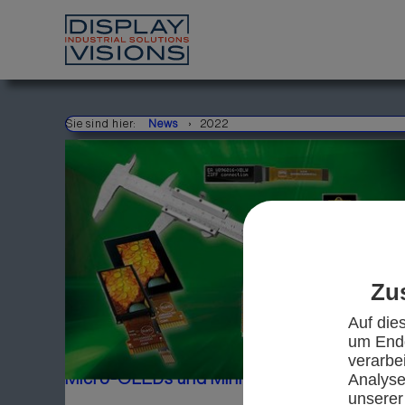
Sie sind hier:
News
2022
Zu
Auf die
um Endg
verarbe
Micro-OLEDs und Mini-TFTs
Analyse/
unserer