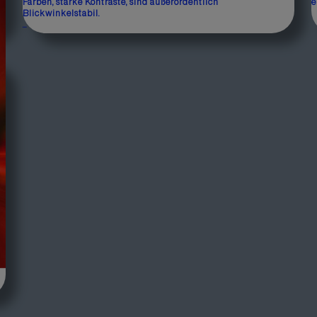
e
Farben, starke Kontraste, sind außerordentlich
e
Blickwinkelstabil.
...