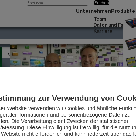
Menü
Unternehmen
Produkte
Team
Daten und Fakten
Karriere
JAHRESRÜCKBLICK 2022
stimmung zur Verwendung von Cook
ser Website verwenden wir Cookies und ähnliche Funkti
eräteinformationen und personenbezogene Daten zu
iten. Die Verarbeitung dient Zwecken der statistischer
45 Jahre DISPLAY VISIONS
Messung. Diese Einwilligung ist freiwillig, für die Nutzu
 Website nicht erforderlich und kann jederzeit über das I