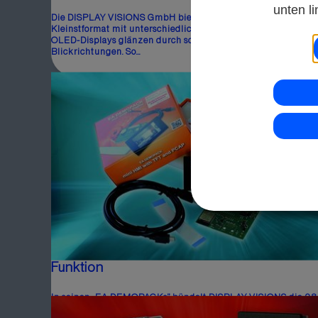
unten l
Die DISPLAY VISIONS GmbH bietet grafische Displays im
Kleinstformat mit unterschiedlichen Paneltechniken an. Die
OLED-Displays glänzen durch scharfe Kontraste in alle
Blickrichtungen. So...
Mini-Touchpanel mit WLAN- und BT-
Funktion
In seinen „EA DEMOPACKs” bündelt DISPLAY VISIONS die 2,8
Zoll großen uniTFT-Displays mit diversen Zusatzmodulen sa