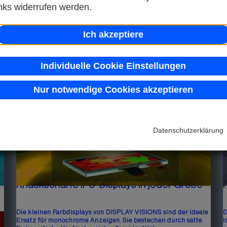
inks widerrufen werden.
Die Industrie- und Handelskammer München und Oberbayern
D
hat der Display Visions GmbH mit Sitz in Gilching zum 45-
T
jährigen Bestehen gratuliert und standesgemäß eine Urkunde
a
Ich akzeptiere
überreicht.
D
Kur...
d
Individuelle Cookie Einstellungen
Nur notwendige Cookies akzeptieren
Datenschutzerklärung
Knackscharfe IPS-Displays in jeder Größe
Die kleinen Farbdisplays von DISPLAY VISIONS sind der ideale
D
mt
Ersatz für monochrome Anzeigen. Sie bestechen durch satte
i