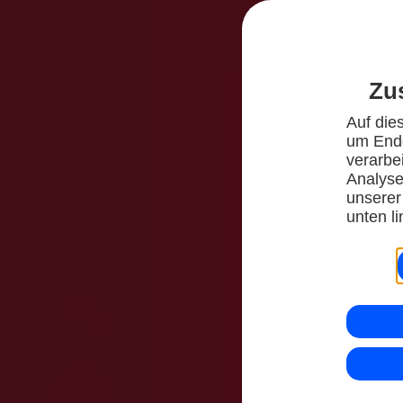
Zu
Auf die
um Endg
verarbe
Analyse/
unserer
unten l