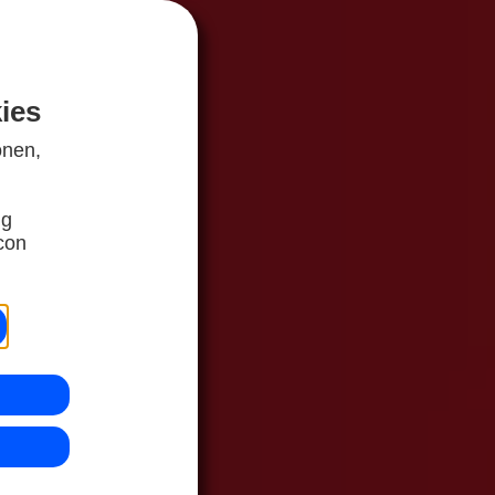
ies
onen,
ng
con