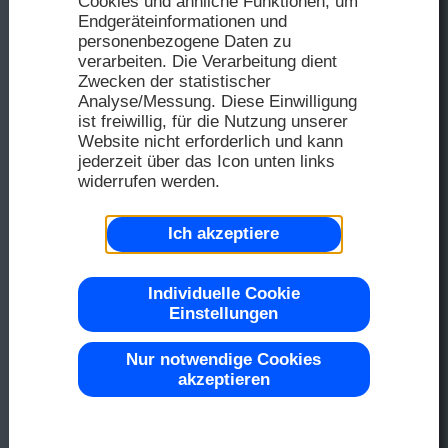
Cookies und ähnliche Funktionen, um
FAQ
Distri
Endgeräteinformationen und
2025
personenbezogene Daten zu
Distri
verarbeiten. Die Verarbeitung dient
Zwecken der statistischer
Seriel
Analyse/Messung. Diese Einwilligung
Farbe 
Muste
2024
ist freiwillig, für die Nutzung unserer
Website nicht erforderlich und kann
Repre
jederzeit über das Icon unten links
widerrufen werden.
2023
OLED
Top -40
Ich akzeptiere
2022
Individuelle Cookie
Einstellungen
LCD-D
Chip-on
Nur notwendige Cookies
akzeptieren
2021