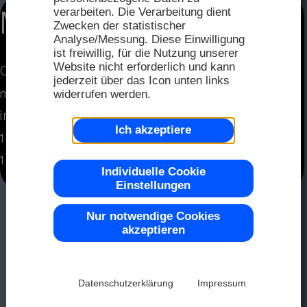
FAQ
Distri
verarbeiten. Die Verarbeitung dient
MESSEANGEBOT 2
2025
Zwecken der statistischer
Analyse/Messung. Diese Einwilligung
Distri
ist freiwillig, für die Nutzung unserer
Seriel
Website nicht erforderlich und kann
OLED mit USB
Farbe 
Muste
2024
jederzeit über das Icon unten links
mit PCAP-Eingabefunktion
widerrufen werden.
Repre
integrierte Grafikfunktion
Ich akzeptiere
2023
1,7" Diagonale
OLED
Top -40
102x64
Individuelle Cookie
Einstellungen
2022
Nur notwendige Cookies
LCD-D
akzeptieren
Chip-on
2021
Datenschutzerklärung
Impressum