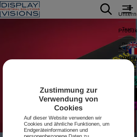
Unter
Team
Produk
Daten
Suppor
HMI T
Karrie
White
News
Modbus,
Applic
Kontak
Zustimmung zur
Mess
Video
Intell
Sales
Zum
Verwendung von
IPS-TF
Shop
Cookies
Treibe
Techn
2026
Auf dieser Website verwenden wir
Datenb
Cookies und ähnliche Funktionen, um
Anfahr
mini-
Endgeräteinformationen und
Touch-K
personenbezogene Daten zu