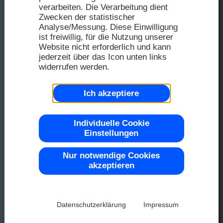
FAQ
Distri
verarbeiten. Die Verarbeitung dient
2025
Zwecken der statistischer
Analyse/Messung. Diese Einwilligung
Distri
ist freiwillig, für die Nutzung unserer
Seriel
Website nicht erforderlich und kann
Farbe 
Muste
2024
jederzeit über das Icon unten links
widerrufen werden.
Repre
Ich akzeptiere
2023
OLED
Top -40
Individuelle Cookie
Einstellungen
2022
Nur notwendige Cookies
LCD-D
akzeptieren
Chip-on
2021
Datenschutzerklärung
Impressum