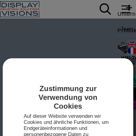
Unter
Team
Produk
Daten
Suppor
HMI T
Karrie
White
News
Modbus,
Applic
Kontak
Zustimmung zur
Mess
Video
Intell
Sales
Zum
Verwendung von
IPS-TF
Shop
Cookies
Treibe
Techn
2026
Auf dieser Website verwenden wir
Datenb
Cookies und ähnliche Funktionen, um
Anfahr
mini-
Endgeräteinformationen und
Touch-K
personenbezogene Daten zu