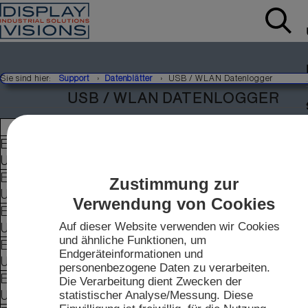
Sie sind hier:
Support
Datenblätter
USB / WLAN Datenlogger
USB / WLAN DATENLOGGER
USB Datenlogger
EA SYLOG-
Datenlogger für Temperatur -35..+80°C
USB-1
EA SYLOG-
Datenlogger für Temperatur -35..+80°C
Zustimmung zur
USB-2
Feuchte
Verwendung von Cookies
EA SYLOG-
Datenlogger für Spannungen 0..30V=
Auf dieser Website verwenden wir Cookies
USB-3
und ähnliche Funktionen, um
EA SYLOG-
Endgeräteinformationen und
Datenlogger für 4~20mA Signal
USB-4
personenbezogene Daten zu verarbeiten.
EA SYLOG-
Die Verarbeitung dient Zwecken der
Datenlogger für Kohlenmonoxid
statistischer Analyse/Messung. Diese
USBCO