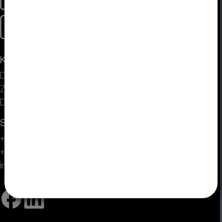
Kontakt
DISPLAY VISIONS GmbH
Zeppelinstr. 19
D-82205 Gilching bei München
Service Center
+49 (0) 8105 / 77 80 90
+49 (0) 8105 / 77 80 99
info(at)lcd-module.de