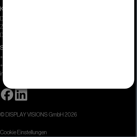
Kontakt
DISPLAY VISIONS GmbH
Zeppelinstr. 19
D-82205 Gilching bei München
Service Center
+49 (0) 8105 / 77 80 90
+49 (0) 8105 / 77 80 99
info(at)lcd-module.de
© DISPLAY VISIONS GmbH 2026
Cookie Einstellungen