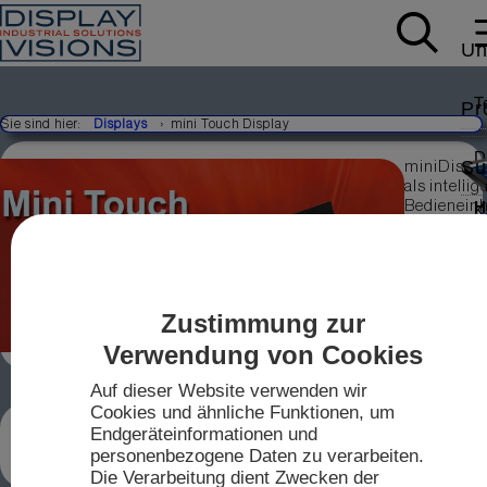
Un
T
Pr
Sie sind hier:
Displays
mini Touch Display
D
Su
miniDispl
als intellig
Bedieneinh
H
K
W
N
mit TFT
Mo
Displays 
PCAP von 
A
Ko
bis zu 4.3" 
einfacher
M
Zustimmung zur
Einbau,
V
I
S
wasserdich
Verwendung von Cookies
IP
S
T
Auf dieser Website verwenden wir
T
Cookies und ähnliche Funktionen, um
2
MINI DISPLAYS, PANEL MIT TOUCH,
Endgeräteinformationen und
D
MODERN INTERAKTIVE INNOVATIV
A
personenbezogene Daten zu verarbeiten.
m
VON DISPLAY VISIONS
Die Verarbeitung dient Zwecken der
To