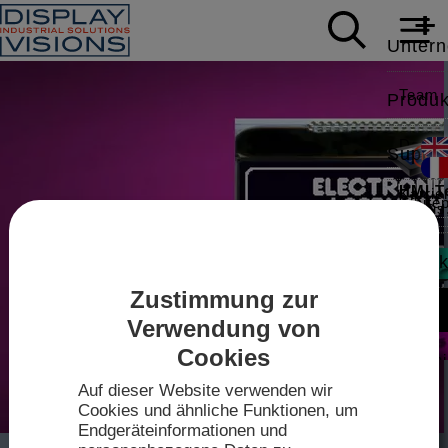
Unter
Team
Produk
Daten
Suppor
HMI T
Karrie
White
News
Modbus,
Applic
Kontak
Mess
Zustimmung zur
Video
Intell
Sales
Zum
IPS-TF
Verwendung von
Shop
Treibe
Cookies
Techn
2026
Auf dieser Website verwenden wir
Datenb
Anfahr
Cookies und ähnliche Funktionen, um
mini-
Endgeräteinformationen und
Touch-K