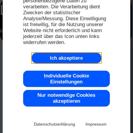
personenbezogene Daten zu
FAQ
Distri
LCD Displays
verarbeiten. Die Verarbeitung dient
2025
Zwecken der statistischer
Distri
Analyse/Messung. Diese Einwilligung
ist freiwillig, für die Nutzung unserer
Seriel
Website nicht erforderlich und kann
im Bild: EA DOGXL240S-7
Farbe 
Muste
2024
jederzeit über das Icon unten links
widerrufen werden.
Repre
Ich akzeptiere
2023
OLED
Top -40
Individuelle Cookie
Einstellungen
2022
Nur notwendige Cookies
LCD-D
akzeptieren
Chip-on
2021
Datenschutzerklärung
Impressum