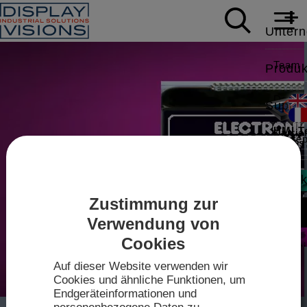
Unter
Team
Produk
Daten
Suppor
HMI T
Karrie
White
News
Modbus,
Applic
Kontak
Mess
Zustimmung zur
Video
Intell
Sales
Zum
Verwendung von
IPS-TF
Shop
Treibe
Cookies
Techn
2026
Auf dieser Website verwenden wir
Datenb
Cookies und ähnliche Funktionen, um
Anfahr
mini-
Endgeräteinformationen und
Touch-K