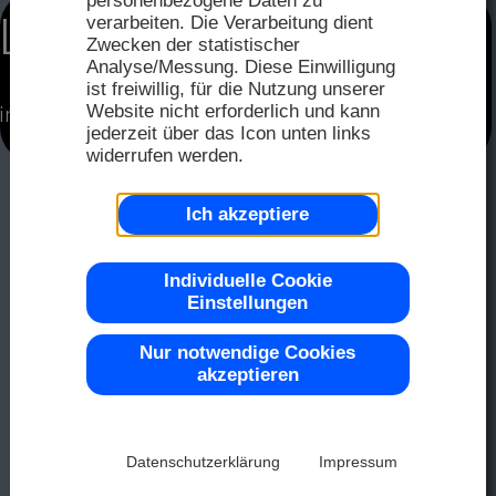
personenbezogene Daten zu
FAQ
Distri
verarbeiten. Die Verarbeitung dient
LCD Displays
2025
Zwecken der statistischer
Analyse/Messung. Diese Einwilligung
Distri
ist freiwillig, für die Nutzung unserer
Seriel
Website nicht erforderlich und kann
im Bild: EA DOGXL240S-7
Farbe 
Muste
2024
jederzeit über das Icon unten links
widerrufen werden.
Repre
Ich akzeptiere
2023
OLED
Top -40
Individuelle Cookie
Einstellungen
2022
Nur notwendige Cookies
LCD-D
akzeptieren
Chip-on
2021
Datenschutzerklärung
Impressum