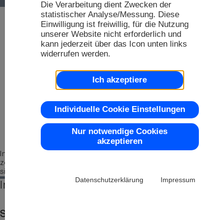
Die Verarbeitung dient Zwecken der
D
statistischer Analyse/Messung. Diese
Einwilligung ist freiwillig, für die Nutzung
D
unserer Website nicht erforderlich und
kann jederzeit über das Icon unten links
S
widerrufen werden.
Fa
M
R
Ich akzeptiere
To
Individuelle Cookie Einstellungen
Nur notwendige Cookies
akzeptieren
Industriedisplays von ELECTRONIC ASSEMBLY
zeichnen sich durch eine lange Verfügbarkeit, und
Ch
sind auch in Kleinmengen erhältlich.
Datenschutzerklärung
Impressum
Industrie Monitor Display Panels
Sie suchen TFT Industrie Monitor Displays für