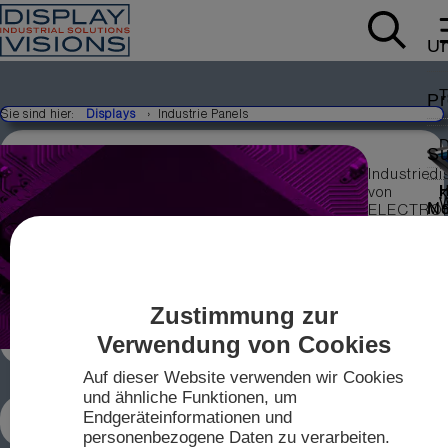
U
Pr
Sie sind hier:
Displays
Industrie Panels
D
Su
Industriedi
K
von
W
N
Mo
ELECTRO
ASSEMBLY
lange
A
Ko
Verfügbarke
auch in
V
Kleinmeng
I
S
Zustimmung zur
erhältlich
IP
S
Verwendung von Cookies
T
T
Auf dieser Website verwenden wir Cookies
und ähnliche Funktionen, um
D
INDUSTRIE PANELS DISPLAY, LANGE
A
Endgeräteinformationen und
VERFÜGBARKEIT, HOHE QUALITÄT
personenbezogene Daten zu verarbeiten.
To