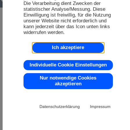
FA
Die Verarbeitung dient Zwecken der
Dis
20
statistischer Analyse/Messung. Diese
Einwilligung ist freiwillig, für die Nutzung
Dis
unserer Website nicht erforderlich und
kann jederzeit über das Icon unten links
Ser
Farb
Mus
widerrufen werden.
20
Rep
Ich akzeptiere
20
OL
Top 
Individuelle Cookie Einstellungen
Nur notwendige Cookies
akzeptieren
20
LC
Chip-
Datenschutzerklärung
Impressum
20