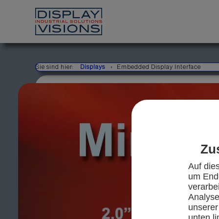
Sie sind hier:
Displays
Embedded Display Interface
Zu
Auf die
um Endg
verarbe
Analyse/
unserer
unten l