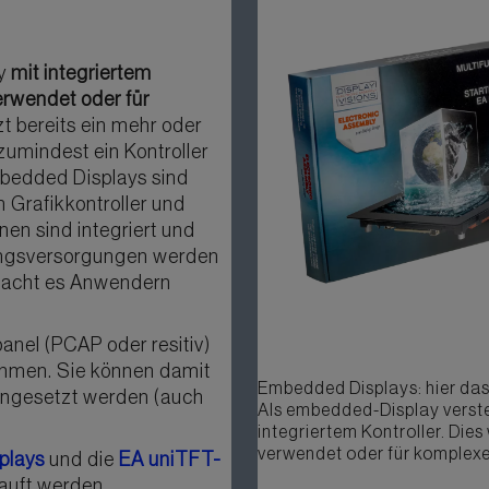
ay
mit integriertem
erwendet oder für
zt bereits ein mehr oder
zumindest ein Kontroller
bedded Displays sind
n Grafikkontroller und
en sind integriert und
ungsversorgungen werden
macht es Anwendern
nel (PCAP oder resitiv)
ehmen. Sie können damit
Embedded Displays: hier da
ingesetzt werden (auch
Als embedded-Display verste
integriertem Kontroller. Dies
verwendet oder für komplexe
plays
und die
EA uniTFT-
uft werden.