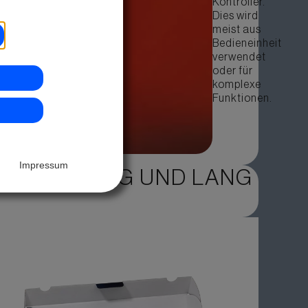
Kontroller.
Dies wird
meist aus
Bedieneinheit
verwendet
oder für
komplexe
Funktionen.
Impressum
, LANGLEBIG UND LANG