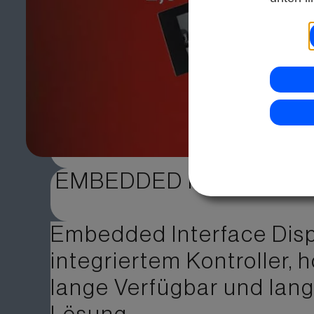
EMBEDDED INTERFACE 
Embedded Interface Disp
integriertem Kontroller, h
lange Verfügbar und langl