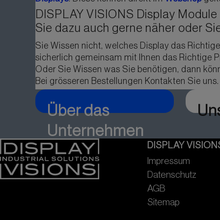
DISPLAY VISIONS Display Module si
Sie dazu auch gerne näher oder Si
Sie Wissen nicht, welches Display das Richtige
sicherlich gemeinsam mit Ihnen das Richtige 
Oder Sie Wissen was Sie benötigen, dann könn
Bei grösseren Bestellungen Kontakten Sie uns
Über das
Un
Unternehmen
DISPLAY VISION
Impressum
Datenschutz
AGB
Sitemap