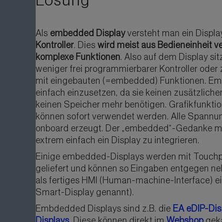
Lösung
Als
embedded Display
versteht man ein Displ
Kontroller
. Dies
wird meist aus Bedieneinheit v
komplexe Funktionen
. Also auf dem Display sit
weniger frei programmierbarer Kontroller oder 
mit eingebauten (=embedded) Funktionen. Em
einfach einzusetzen, da sie keinen zusätzliche
keinen Speicher mehr benötigen. Grafikfunktion
können sofort verwendet werden. Alle Spann
onboard erzeugt. Der „embedded“-Gedanke 
extrem einfach ein Display zu integrieren.
Einige embedded-Displays werden mit Touchpa
geliefert und können so Eingaben entgegen n
als fertiges HMI (Human-machine-Interface) e
Smart-Display genannt).
Embdedded Displays sind z.B. die
EA eDIP-Dis
Displays
. Diese können direkt im
Webshop
geka