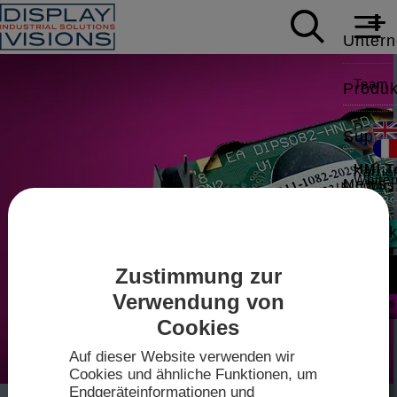
Unter
Team
Produk
Daten
Suppor
HMI T
Karrie
White
News
Modbus,
Applic
Kontak
Mess
Video
Intell
Zustimmung zur
Sales
Zum
IPS-TF
Shop
Verwendung von
Treibe
Techn
Cookies
2026
Datenb
Auf dieser Website verwenden wir
Anfahr
mini-
Cookies und ähnliche Funktionen, um
Touch-K
Endgeräteinformationen und