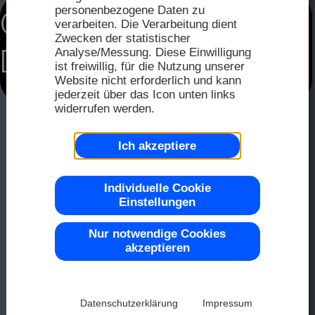
FAQ
Distri
personenbezogene Daten zu
Chip on Bord (COB)
2025
verarbeiten. Die Verarbeitung dient
Zwecken der statistischer
Distri
Analyse/Messung. Diese Einwilligung
Displays
Seriel
ist freiwillig, für die Nutzung unserer
Farbe 
Muste
2024
Website nicht erforderlich und kann
jederzeit über das Icon unten links
widerrufen werden.
Repre
2023
OLED
Ich akzeptiere
Top -40
Individuelle Cookie
Einstellungen
2022
LCD-D
Nur notwendige Cookies
Chip-on
akzeptieren
2021
Datenschutzerklärung
Impressum