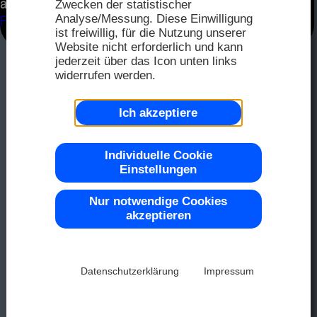
FAQ
auf unserer Seite für EA DOG-Serie und im
Zwecken der statistischer
Distri
2025
Analyse/Messung. Diese Einwilligung
Flyer Dog
ist freiwillig, für die Nutzung unserer
Distri
Website nicht erforderlich und kann
jederzeit über das Icon unten links
Seriel
widerrufen werden.
Farbe 
Muste
2024
Ich akzeptiere
Repre
2023
OLED
Individuelle Cookie
Top -40
Einstellungen
Nur notwendige Cookies
2022
akzeptieren
LCD-D
Chip-on
2021
Datenschutzerklärung
Impressum