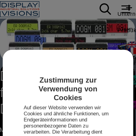
Unter
Team
Produk
Daten
Suppor
HMI T
Karrie
White
News
Modbus,
DOG, die weltweit
Applic
Zustimmung zur
Kontak
Verwendung von
flexibelste
Mess
Video
Intell
Sales
Zum
Cookies
IPS-TF
Shop
Displayserie
Treibe
Auf dieser Website verwenden wir
Techn
Cookies und ähnliche Funktionen, um
2026
Endgeräteinformationen und
Datenb
Anfahr
personenbezogene Daten zu
mini-
Mehr erfahren Sie über unsere flexiblen Displays
verarbeiten. Die Verarbeitung dient
Touch-K