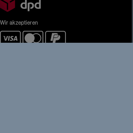
Wir akzeptieren
Kontakt
DISPLAY VISIONS GmbH
Zeppelinstr. 19
D-82205 Gilching bei München
Service Center
+49 (0) 8105 / 77 80 90
+49 (0) 8105 / 77 80 99