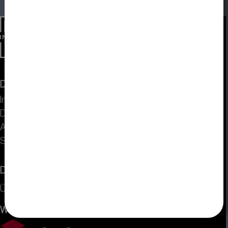
DISPLAY VISIONS
Impressum
Datenschutz
AGB
Sitemap
Dienstleistung
Über uns
Wir versenden mit