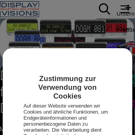
Unter
Team
Produk
Daten
Suppor
HMI T
Karrie
White
News
Modbus,
DOG, die weltweit
Applic
Zustimmung zur
Kontak
Verwendung von
flexibelste
Mess
Video
Intell
Sales
Zum
Cookies
IPS-TF
Shop
Displayserie
Auf dieser Website verwenden wir
Treibe
Techn
Cookies und ähnliche Funktionen, um
2026
Endgeräteinformationen und
Datenb
Anfahr
personenbezogene Daten zu
mini-
Mehr erfahren Sie über unsere flexiblen Displays
verarbeiten. Die Verarbeitung dient
Touch-K