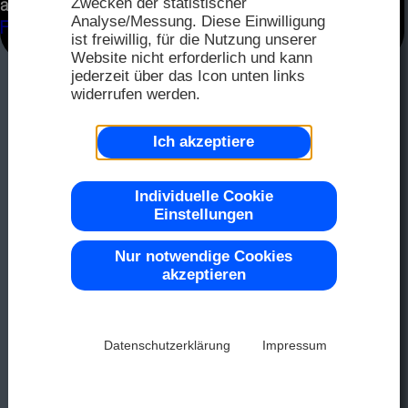
FAQ
Zwecken der statistischer
auf unserer Seite für EA DOG-Serie und im
Distri
Analyse/Messung. Diese Einwilligung
2025
Flyer Dog
ist freiwillig, für die Nutzung unserer
Distri
Website nicht erforderlich und kann
jederzeit über das Icon unten links
Seriel
widerrufen werden.
Farbe 
Muste
2024
Ich akzeptiere
Repre
2023
OLED
Individuelle Cookie
Top -40
Einstellungen
Nur notwendige Cookies
2022
akzeptieren
LCD-D
Chip-on
2021
Datenschutzerklärung
Impressum